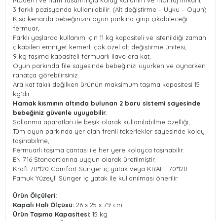
Modern ve hafif tasarımıyla kolay kullanım ve montaj imkanı,
3 farklı pozisyonda kullanılabilir. (Alt değiştirme – Uyku – Oyun)
Kısa kenarda bebeğinizin oyun parkına girip çıkabileceği
fermuar,
Farklı yaşlarda kullanım için 11 kg kapasiteli ve istenildiği zaman
çıkabilen emniyet kemerli çok özel alt değiştirme ünitesi,
9 kg taşıma kapasiteli fermuarlı ilave ara kat,
Oyun parkında file sayesinde bebeğinizi uyurken ve oynarken
rahatça görebilirsiniz.
Ara kat takılı değilken ürünün maksimum taşıma kapasitesi 15
kg’dır.
Hamak kısmının altında bulunan 2 boru sistemi sayesinde
bebeğiniz güvenle uyuyabilir.
Sallanma aparatları ile beşik olarak kullanılabilme özelliği,
Tüm oyun parkında yer alan frenli tekerlekler sayesinde kolay
taşınabilme,
Fermuarlı taşıma çantası ile her yere kolayca taşınabilir.
EN 716 Standartlarına uygun olarak üretilmiştir.
Kraft 70*120 Comfort Sünger iç yatak veya KRAFT 70*120
Pamuk Yüzeyli Sünger iç yatak ile kullanılması önerilir.
Ürün Ölçüleri:
Kapalı Hali Ölçüsü:
26 x 25 x 79 cm
Ürün Taşıma Kapasitesi:
15 kg