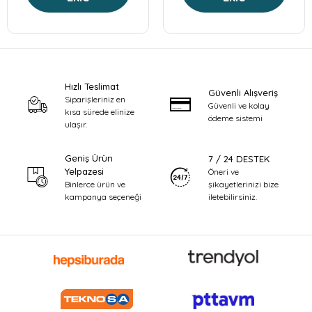
Hızlı Teslimat
Güvenli Alışveriş
Siparişleriniz en
Güvenli ve kolay
kısa sürede elinize
ödeme sistemi
ulaşır.
Geniş Ürün
7 / 24 DESTEK
Yelpazesi
Öneri ve
şikayetlerinizi bize
Binlerce ürün ve
iletebilirsiniz.
kampanya seçeneği