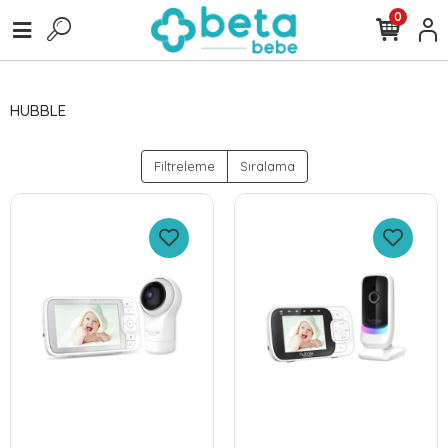
0
HUBBLE
Filtreleme
Sıralama