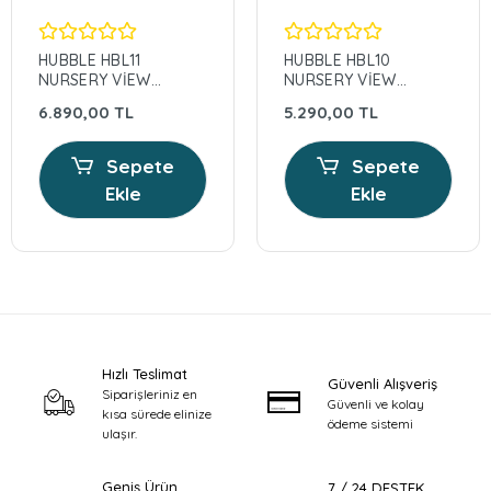
HUBBLE HBL11
HUBBLE HBL10
NURSERY VİEW
NURSERY VİEW
PRO 5'' BEBEK
GLOW 2,8'' BEBEK
6.890,00 TL
5.290,00 TL
KAMERASI
KAMERASI
Sepete
Sepete
Ekle
Ekle
Hızlı Teslimat
Güvenli Alışveriş
Siparişleriniz en
Güvenli ve kolay
kısa sürede elinize
ödeme sistemi
ulaşır.
Geniş Ürün
7 / 24 DESTEK