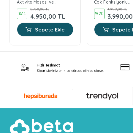
Aktivite Masası ve
Çok Fonksiyonlu
Yürüteç
Aktivite Masası Yü
5.750,00 TL
4.999,00 TL
- Yeşil
%14
%20
4.950,00 TL
3.990,00
Sepete Ekle
Sepete 
Hızlı Teslimat
Siparişleriniz en kısa sürede elinize ulaşır.