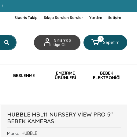
 !
Sipariş Takip
Sıkça Sorulan Sorular
Yardım
İletişim
0
Giriş Yap
Sepetim
Üye Ol
EMZİRME
BEBEK
BESLENME
ÜRÜNLERİ
ELEKTRONİĞİ
HUBBLE HBL11 NURSERY VİEW PRO 5''
BEBEK KAMERASI
Marka:
HUBBLE