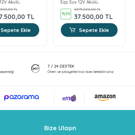
12V Akülü
Eqs Suv 12V Akülü
eyaz
Araba Kırmızı
.500,00 TL
4.575.000,00 TL
%99
7.500,00 TL
37.500,00 TL
Sepete Ekle
Sepete Ekle
7 / 24 DESTEK
seçeneği
Öneri ve şikayetlerinizi bize iletebilirsiniz.
Bize Ulaşın