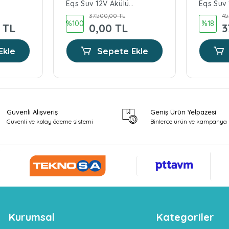
Eqs Suv 12V Akülü
Eqs Suv 
rüteç
Araba Siyah
Araba B
37.500,00 TL
45
%100
%18
 TL
0,00 TL
3
Ekle
Sepete Ekle
Güvenli Alışveriş
Geniş Ürün Yelpazesi
Güvenli ve kolay ödeme sistemi
Binlerce ürün ve kampanya 
Kurumsal
Kategoriler