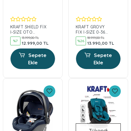
KRAFT SHİELD FİX
KRAFT GROVY
İ-SİZE OTO
FİX İ-SİZE 0-36
KOLTUĞU 0-36 KG
KG SİYAH OTO
13.999,00 TL
18.999,00 TL
%7
%26
İSOFİXLİ 360
KOLUĞU 360
12.999,00 TL
13.990,00 TL
Sepete
Sepete
Ekle
Ekle
Tükendi