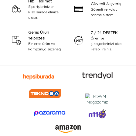
Hızlı Teslimat
Güvenli Alışveriş
Siparişleriniz en
Güvenli ve kolay
kısa sürede elinize
ödeme sistemi
ulaşır.
Geniş Ürün
7 / 24 DESTEK
Yelpazesi
Öneri ve
şikayetlerinizi bize
Binlerce ürün ve
iletebilirsiniz.
kampanya seçeneği