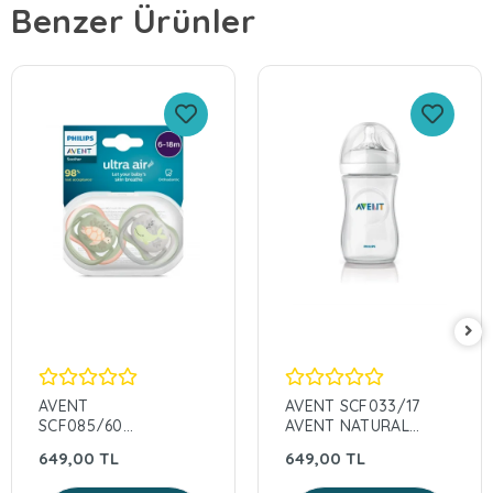
Benzer Ürünler
AVENT
AVENT SCF033/17
SCF085/60
AVENT NATURAL
ERKEK ULTRA AİR
BİBERON 260 ML
649,00 TL
649,00 TL
6-18 AY 2Lİ EMZİK
PP ŞEFFAF