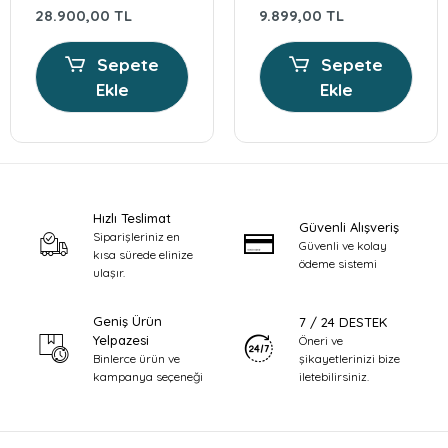
Bebek Arabası
ARABASI/SİYAH
28.900,00 TL
9.899,00 TL
Sepete
Sepete
Ekle
Ekle
Hızlı Teslimat
Güvenli Alışveriş
Siparişleriniz en
Güvenli ve kolay
kısa sürede elinize
ödeme sistemi
ulaşır.
Geniş Ürün
7 / 24 DESTEK
Yelpazesi
Öneri ve
şikayetlerinizi bize
Binlerce ürün ve
iletebilirsiniz.
kampanya seçeneği