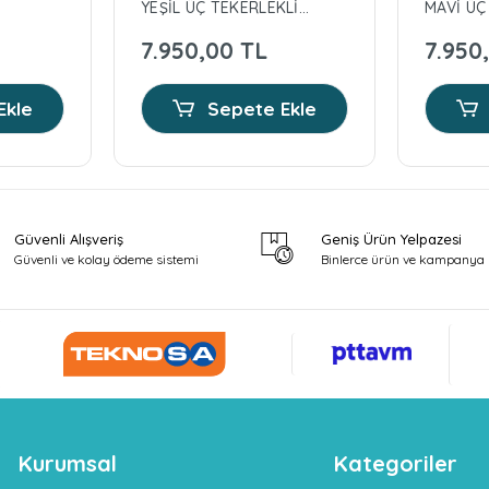
YEŞİL ÜÇ TEKERLEKLİ
MAVİ ÜÇ
KATLANABİLİR
KATLANA
7.950,00 TL
7.950
BİSİKLET
BİSİKLE
Ekle
Sepete Ekle
Güvenli Alışveriş
Geniş Ürün Yelpazesi
Güvenli ve kolay ödeme sistemi
Binlerce ürün ve kampanya 
Kurumsal
Kategoriler