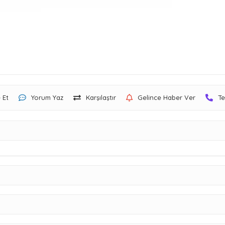
 Et
Yorum Yaz
Karşılaştır
Gelince Haber Ver
Te