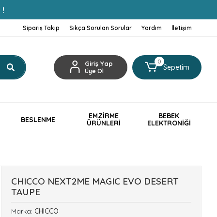
 !
Sipariş Takip
Sıkça Sorulan Sorular
Yardım
İletişim
0
Giriş Yap
Sepetim
Üye Ol
EMZİRME
BEBEK
BESLENME
ÜRÜNLERİ
ELEKTRONİĞİ
CHICCO NEXT2ME MAGIC EVO DESERT
TAUPE
Marka:
CHICCO